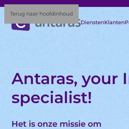
Terug naar hoofdinhoud
Diensten
Klanten
P
Antaras, your 
specialist!
Het is onze missie om