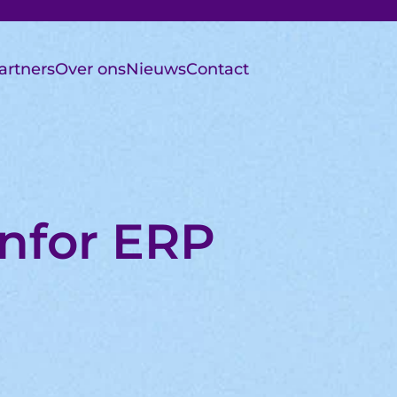
artners
Over ons
Nieuws
Contact
Infor ERP